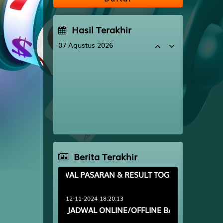
Hasil Terakhir
07 Agustus 2026
LUKSEMBURG2
4
5
2
7
MICHIGAN MID
9
6
8
9
MOROCCO 3
3
6
0
2
LIECHTENSEVE
5
9
9
7
Berita Terakhir
* JADWAL PASARAN & RESULT TOGEL *
12-11-2024 18:20:13
* JADWAL ONLINE/OFFLINE BANK *