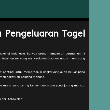
 Pengeluaran Togel
puler di Indonesia. Banyak orang memainkan permainan ini
s togel online yang menyediakan layanan untuk memasang
gat penting untuk memprediksi angka yang akan keluar pada
k meningkatkan peluang menang.
ka mana yang sering keluar dan mana yang jarang muncul.
 dari totowalet: