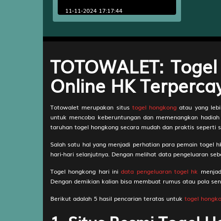
11-11-2024 17:17:44
* DISKON & HADIAH TOGEL *
11-11-2024 16:08:46
TOTOWALET: Togel 
Online HK Terperca
Totowalet merupakan situs
togel hongkong
atau yang lebi
untuk mencoba keberuntungan dan memenangkan hadiah ya
taruhan togel hongkong secara mudah dan praktis seperti 
Salah satu hal yang menjadi perhatian para pemain togel 
hari-hari selanjutnya. Dengan melihat data pengeluaran s
Togel hongkong hari ini
data pengeluaran togel hk
menjadi
Dengan demikian kalian bisa membuat rumus atau pola sen
Berikut adalah 5 hasil pencarian teratas untuk
togel hongko