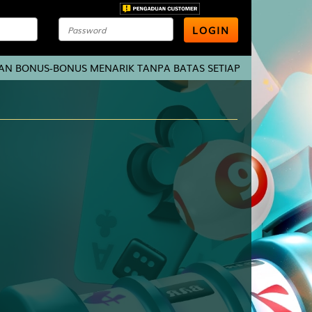
LOGIN
NUS-BONUS MENARIK TANPA BATAS SETIAP HARI NYA.